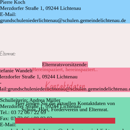
Pierre Koch
Merzdorfer Straße 1, 09244 Lichtenau
E-Mail:
grundschuleniederlichtenau@schulen.gemeindelichtenau.de
Elternrat:
Elternratsvorsitzende:
Hereinspaziert, hereinspaziert..
tefanie Wandelt
erzdorfer Straße 1, 09244 Lichtenau
Kontaktdaten
-
ail:grundschuleniederlichtenau@schulen.gemeindelichtenau.
Schulleiterin: Andrea Müller
Hier finden Sie die aktuellen Kontaktdaten von
Merzdorfer Straße 1, 09244 Lichtenau
Schule, Hort, Förderverein und Elternrat.
Tel.: 03 72 06 / 22 69
Fax: 03 72 06 / 88 82 93
..unsere Homepage hat wieder für Sie geöffnet.
E-Mail: