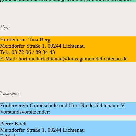
Hort:
Hortleiterin: Tina Berg
Merzdorfer Straße 1, 09244 Lichtenau
Tel.: 03 72 06 / 89 34 43
E-Mail: hort.niederlichtenau@kitas.gemeindelichtenau.de
Förderverein:
Förderverein Grundschule und Hort Niederlichtenau e.V.
Vorstandsvorsitzender:
Pierre Koch
Merzdorfer Straße 1, 09244 Lichtenau