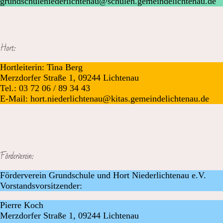
grundschuleniederlichtenau@schulen.gemeindelichtenau.de
Hort:
Hortleiterin: Tina Berg
Merzdorfer Straße 1, 09244 Lichtenau
Tel.: 03 72 06 / 89 34 43
E-Mail: hort.niederlichtenau@kitas.gemeindelichtenau.de
Förderverein:
Förderverein Grundschule und Hort Niederlichtenau e.V.
Vorstandsvorsitzender:
Pierre Koch
Merzdorfer Straße 1, 09244 Lichtenau